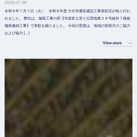
2026.07.08
令和８年７月７日（火） 令和８年度 大分市優良建設工事表彰式が執り行わ
れました。 弊社は、舗装工事の部【市道富士見ケ丘団地東２８号線外７路線
舗装修繕工事】で表彰を賜りました。 今回の受賞は、地域の皆様方のご協力
および協力 […]