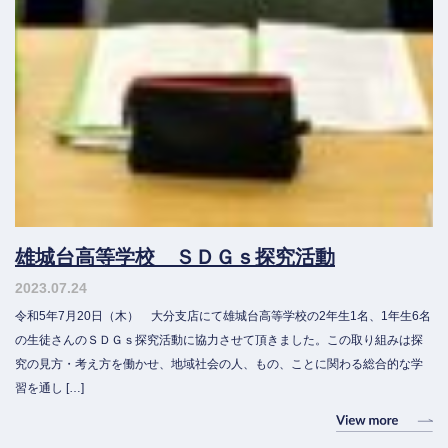
雄城台高等学校 ＳＤＧｓ探究活動
2023.07.24
令和5年7月20日（木） 大分支店にて雄城台高等学校の2年生1名、1年生6名
の生徒さんのＳＤＧｓ探究活動に協力させて頂きました。この取り組みは探
究の見方・考え方を働かせ、地域社会の人、もの、ことに関わる総合的な学
習を通し […]