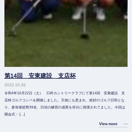
第14回 安東建設 支店杯
2022.10.26
令和4年10月22日（土） 臼杵カントリークラブにて第14回 安東建設 支
店杯ゴルフコンペを開催しました。天候にも恵まれ、絶好のゴルフ日和とな
り、参加者総勢39名、日頃の練習の成果を存分に発揮されてました。今回は
開会式・ […]