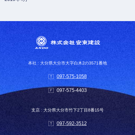
本社 : 大分県大分市大字白木2の3571番地
097-575-1058
097-575-4403
支店 : 大分県大分市竹下2丁目8番15号
097-592-3512