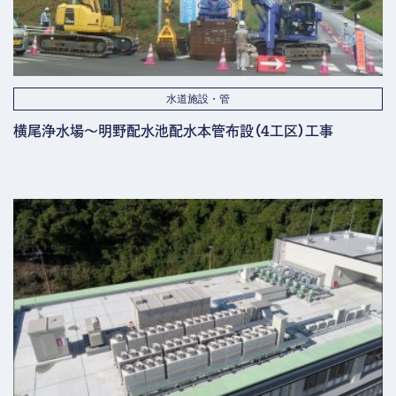
水道施設・管
横尾浄水場～明野配水池配水本管布設（4工区）工事