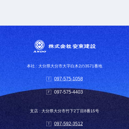
本社 : 大分県大分市大字白木2の3571番地
097-575-1058
097-575-4403
支店 : 大分県大分市竹下2丁目8番15号
097-592-3512