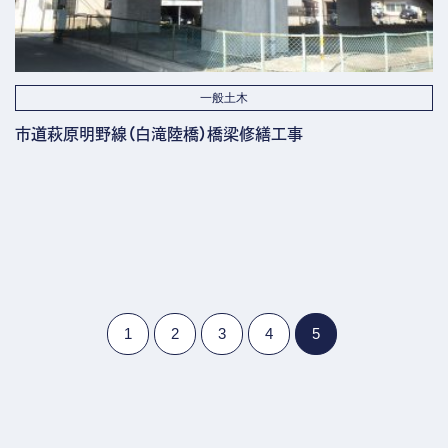
一般土木
市道萩原明野線（白滝陸橋）橋梁修繕工事
1
2
3
4
5