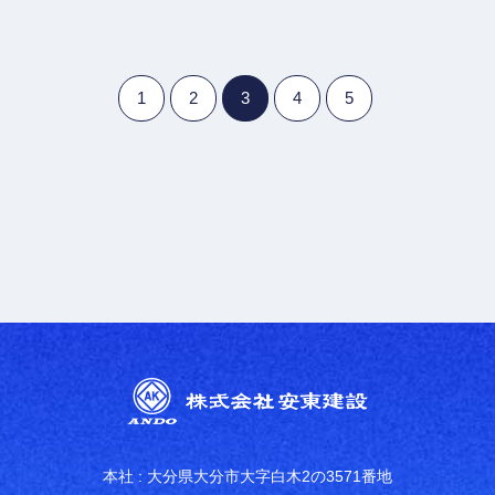
1
2
3
4
5
本社 : 大分県大分市大字白木2の3571番地