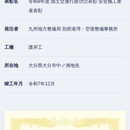
表彰名
令和8年度 国土交通行政功労表彰 安全施工業
者表彰
発注者
九州地方整備局 別府港湾・空港整備事務所
工種
護岸工
所在地
大分県大分市中ノ洲地先
竣工年月
令和7年12月