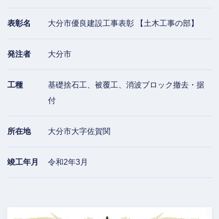
表彰名
大分市優良建設工事表彰
【土木工事の部】
発注者
大分市
工種
基礎捨石工、被覆工、消波ブロック撤去・据
付
所在地
大分市大字佐賀関
竣工年月
令和2年3月